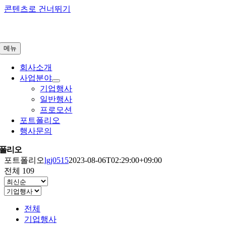
콘텐츠로 건너뛰기
메뉴
회사소개
사업분야
기업행사
일반행사
프로모션
포트폴리오
행사문의
폴리오
포트폴리오
lgj0515
2023-08-06T02:29:00+09:00
전체 109
전체
기업행사