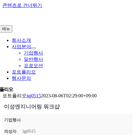
콘텐츠로 건너뛰기
메뉴
회사소개
사업분야
기업행사
일반행사
프로모션
포트폴리오
행사문의
폴리오
포트폴리오
lgj0515
2023-08-06T02:29:00+09:00
이성엔지니어링 워크샵
기업행사
lgj0515
작성자