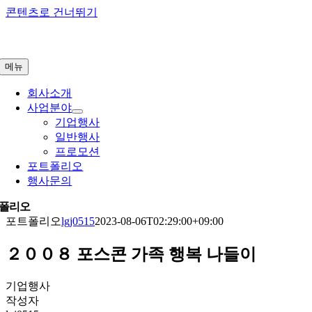
콘텐츠로 건너뛰기
메뉴
회사소개
사업분야
기업행사
일반행사
프로모션
포트폴리오
행사문의
폴리오
포트폴리오
lgj0515
2023-08-06T02:29:00+09:00
２００８ 포스콘 가족 행복 나들이
기업행사
작성자