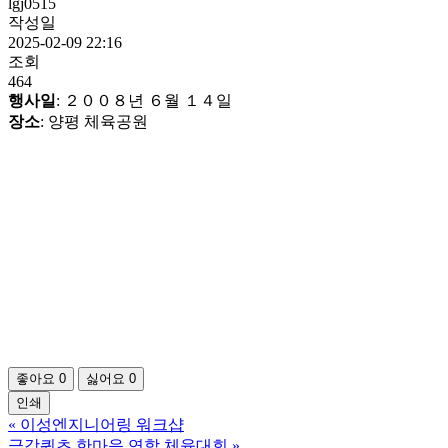
lgj0515
작성일
2025-02-09 22:16
조회
464
행사일
: ２００８년 ６월 １４일
장소
: 양평 체육공원
좋아요
0
싫어요
0
인쇄
«
이성엔지니어링 워크샵
금강쿼츠 한마음 연합 체육대회
»